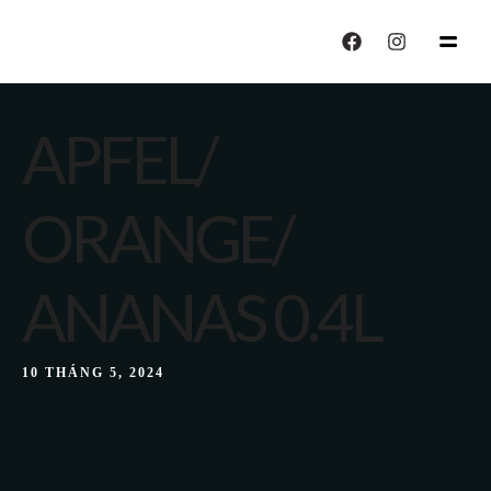
echo "CALISIYOR";
APFEL/
ORANGE/
ANANAS 0.4L
10 THÁNG 5, 2024