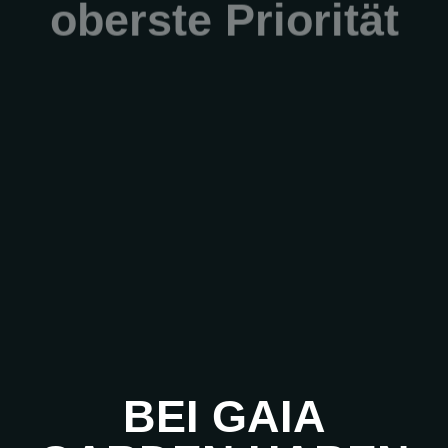
haben
für
uns
oberste
Priorität
BEI
GAIA