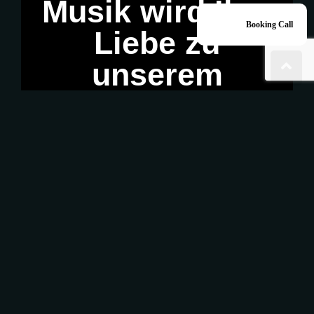
Musik
wird
Ihre
Liebe
zu
unserem
Ambiente
noch
mehr
steigern.
Bestellen
Sie
bei
uns
das
Essen,
das
Sie
lieben.
Wir
hören
zu
und
bedienen
Sie
gerne.
RESERVIERUNG