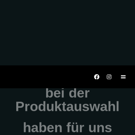
echo "CALISIYOR";
WIR
HABEN
IHREN
PLATZ
RESERVIERT
Sicherheitsprinzipie
bei
der
Produktauswahl