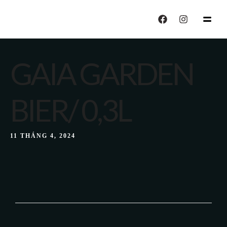
echo "CALISIYOR";
GAIA GARDEN
BIER/ 0,3L
11 THÁNG 4, 2024