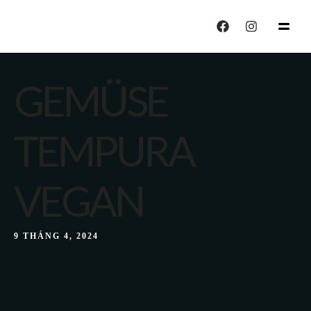
echo "CALISIYOR";
GEMÜSE
TEMPURA
VEGAN
9 THÁNG 4, 2024