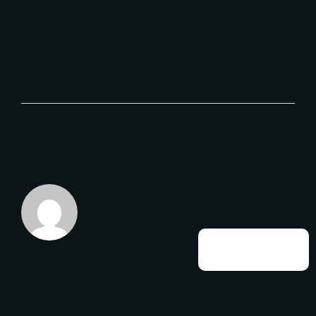
11 THÁNG 4, 2024
About The Author
wordfencewaf
Booking Call