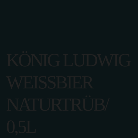
echo "CALISIYOR";
KÖNIG LUDWIG
WEISSBIER N
ATURTRÜB/ 0
,5L