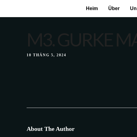
echo "CALISIYOR";
Heim
Über
Un
M3. GURKE MA
10 THÁNG 5, 2024
About The Author