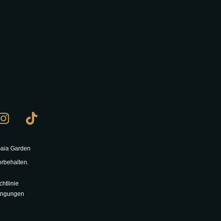
Gaia Garden
orbehalten.
htlinie
ingungen