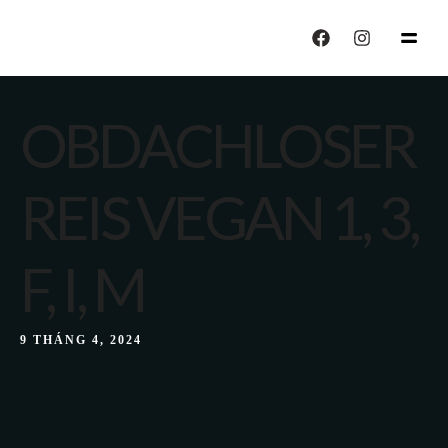
echo "CALISIYOR";
OBDACHLOSER
REIS VEGAN 1, 3,
F, I, M
9 THÁNG 4, 2024