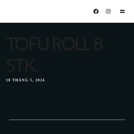
echo "CALISIYOR";
TOFU ROLL 8
STK.
10 THÁNG 5, 2024